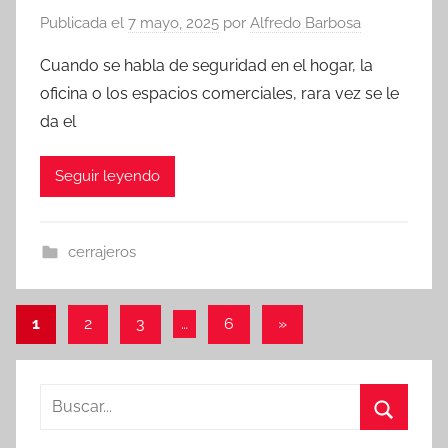
Publicada el
7 mayo, 2025
por
Alfredo Barbosa
Cuando se habla de seguridad en el hogar, la
oficina o los espacios comerciales, rara vez se le
da el
Seguir leyendo
cerrajeros
Paginación
Entradas
1
2
3
…
6
»
siguientes
de
entradas
Buscar:
Buscar